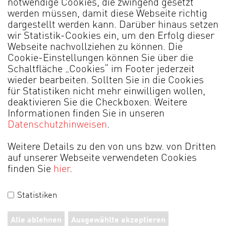
notwendige Cookies, die zwingend gesetzt
Sarah Schniedertöns
werden müssen, damit diese Webseite richtig
dargestellt werden kann. Darüber hinaus setzen
wir Statistik-Cookies ein, um den Erfolg dieser
Telefon:
+49 5209 | 592-261
E-Mail schreiben
Webseite nachvollziehen zu können. Die
Cookie-Einstellungen können Sie über die
Schaltfläche „Cookies“ im Footer jederzeit
FAQ
wieder bearbeiten. Sollten Sie in die Cookies
für Statistiken nicht mehr einwilligen wollen,
Oder zu den häufig gestellte Fragen
deaktivieren Sie die Checkboxen. Weitere
Informationen finden Sie in unseren
Datenschutzhinweisen
.
Bewerbungs-FAQ
Weitere Details zu den von uns bzw. von Dritten
auf unserer Webseite verwendeten Cookies
finden Sie
hier
.
Statistiken
MADE IN GERMANY
Alle ablehnen
Ausgewählte akzeptieren