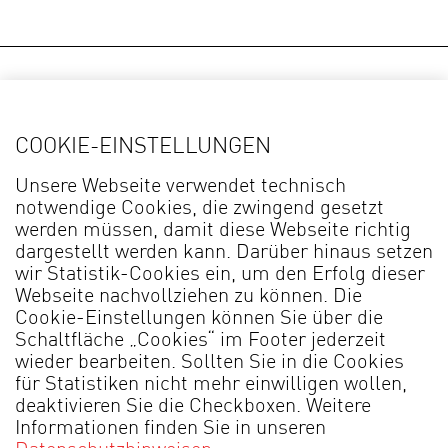
SIE WÜNSCHEN SICH WEITERE PRODUKT-
COOKIE-EINSTELLUNGEN
INFORMATIONEN?
RUFEN SIE UNS AN.
Unsere Webseite verwendet technisch
notwendige Cookies, die zwingend gesetzt
werden müssen, damit diese Webseite richtig
+49 5209 592-0
dargestellt werden kann. Darüber hinaus setzen
wir Statistik-Cookies ein, um den Erfolg dieser
Webseite nachvollziehen zu können. Die
Cookie-Einstellungen können Sie über die
Wir informieren Sie zu Venjakob
Schaltfläche „Cookies“ im Footer jederzeit
wieder bearbeiten. Sollten Sie in die Cookies
Wohnzimmer-Möbeln, Esszimmer-
für Statistiken nicht mehr einwilligen wollen,
Möbeln, Ausziehtischen, unserem
deaktivieren Sie die Checkboxen. Weitere
Informationen finden Sie in unseren
komfortablen Stuhl-Programm und