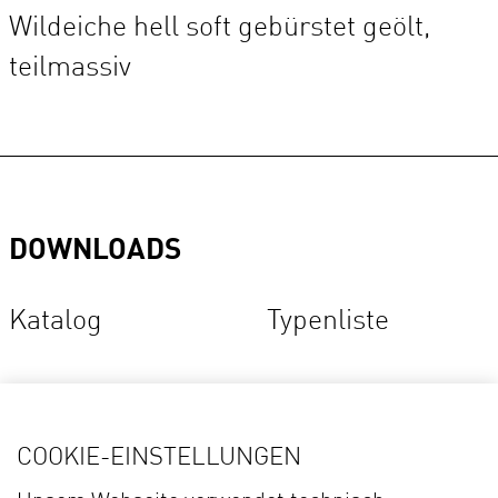
Wildeiche hell soft gebürstet geölt,
teilmassiv
DOWNLOADS
Katalog
Typenliste
* Bei den Modellnamen handelt es sich nicht um eine Marke, sondern um ein reines
COOKIE-EINSTELLUNGEN
Bestellzeichen zur Unterscheidung der einzelnen Produkte aus unserem Sortiment.