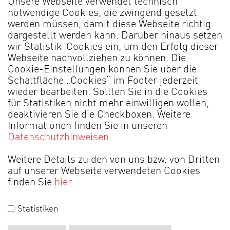
Unsere Webseite verwendet technisch
notwendige Cookies, die zwingend gesetzt
werden müssen, damit diese Webseite richtig
dargestellt werden kann. Darüber hinaus setzen
wir Statistik-Cookies ein, um den Erfolg dieser
MADE IN GERMANY
Webseite nachvollziehen zu können. Die
Cookie-Einstellungen können Sie über die
Schaltfläche „Cookies“ im Footer jederzeit
Händlerportal
Impressum
Datenschutz
AGB
wieder bearbeiten. Sollten Sie in die Cookies
für Statistiken nicht mehr einwilligen wollen,
Cookies
deaktivieren Sie die Checkboxen. Weitere
Informationen finden Sie in unseren
© 2026 by Alfons Venjakob GmbH & Co. KG
Datenschutzhinweisen
.
Weitere Details zu den von uns bzw. von Dritten
auf unserer Webseite verwendeten Cookies
finden Sie
hier
.
Statistiken