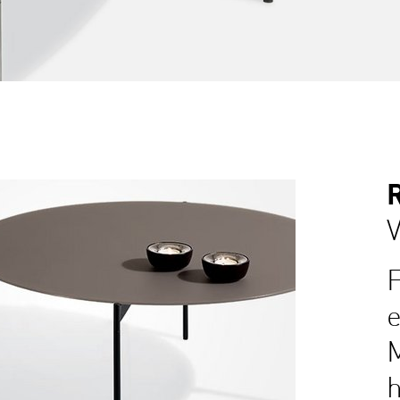
F
e
M