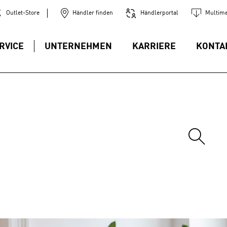
Outlet-Store
Händler finden
Händlerportal
Multime
RVICE
UNTERNEHMEN
KARRIERE
KONTA