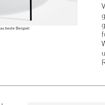
V
g
das beste Beispiel
f
W
u