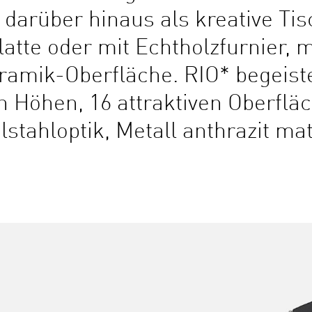
d darüber hinaus als kreative T
latte oder mit Echtholzfurnier, m
ramik-Oberfläche. RIO* begeiste
n Höhen, 16 attraktiven Oberflä
stahloptik, Metall anthrazit ma