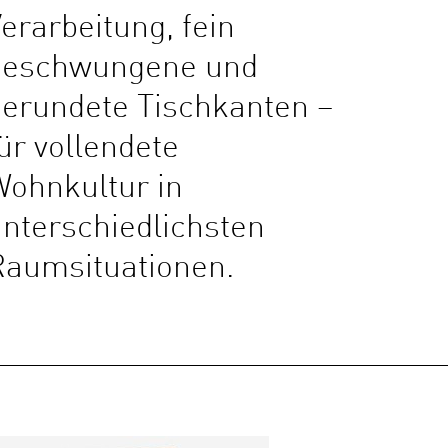
erarbeitung, fein
geschwungene und
erundete Tischkanten –
ür vollendete
ohnkultur in
nterschiedlichsten
Raumsituationen.