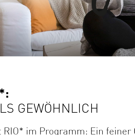
*:
ALS GEWÖHNLICH
zt RIO* im Programm: Ein feiner