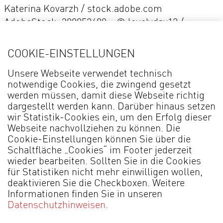
Katerina Kovarzh / stock.adobe.com
AdobeStock_300052689 – © lovelyday12 /
stock.adobe.com
COOKIE-EINSTELLUNGEN
KONZEPTION & REALISATION
Unsere Webseite verwendet technisch
Macroplan GmbH
notwendige Cookies, die zwingend gesetzt
werden müssen, damit diese Webseite richtig
An der Steinernen Brücke 1
dargestellt werden kann. Darüber hinaus setzen
85757 Karlsfeld b. München
wir Statistik-Cookies ein, um den Erfolg dieser
info(at)macroplan.de
Webseite nachvollziehen zu können. Die
Cookie-Einstellungen können Sie über die
Schaltfläche „Cookies“ im Footer jederzeit
TECHNISCHE UMSETZUNG
wieder bearbeiten. Sollten Sie in die Cookies
für Statistiken nicht mehr einwilligen wollen,
TYPO3 Agentur
plehn media
deaktivieren Sie die Checkboxen. Weitere
Gretescher Weg 58
Informationen finden Sie in unseren
49084 Osnabrück
Datenschutzhinweisen
.
www.plehn-media.de