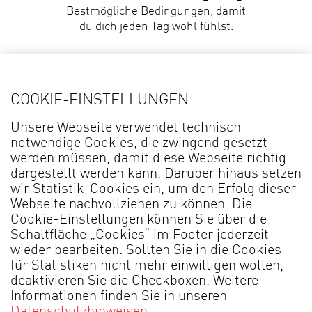
Bestmögliche Bedingungen, damit
du dich jeden Tag wohl fühlst.
COOKIE-EINSTELLUNGEN
Unsere Webseite verwendet technisch
notwendige Cookies, die zwingend gesetzt
DU HAST FRAGEN?
werden müssen, damit diese Webseite richtig
DANN MELDE DICH:
dargestellt werden kann. Darüber hinaus setzen
wir Statistik-Cookies ein, um den Erfolg dieser
Webseite nachvollziehen zu können. Die
SARAH SCHNIEDERTÖNS
Cookie-Einstellungen können Sie über die
IST DEINE
Schaltfläche „Cookies“ im Footer jederzeit
ANSPRECHPARTNERIN
wieder bearbeiten. Sollten Sie in die Cookies
für Statistiken nicht mehr einwilligen wollen,
Tel.: 05209 592 – 261
deaktivieren Sie die Checkboxen. Weitere
E-Mail schreiben
Informationen finden Sie in unseren