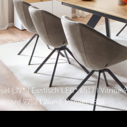
Sessel LIV* I BANK O
3528 I Highboard 9763