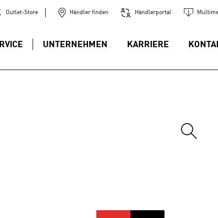
Outlet-Store
Händler finden
Händlerportal
Multime
RVICE
UNTERNEHMEN
KARRIERE
KONTA