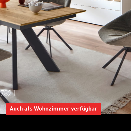
PAL* P280 I Esstisch PUH*
 I Sideboard 9751
Auch als Wohnzimmer verfügbar