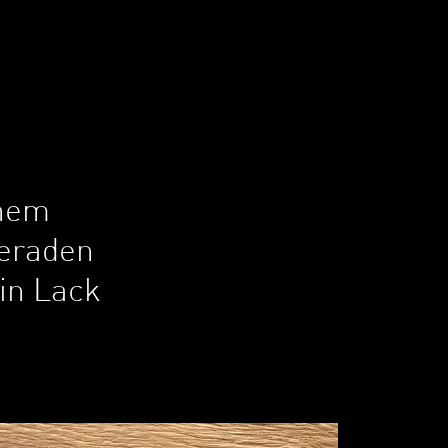
chem
geraden
in Lack