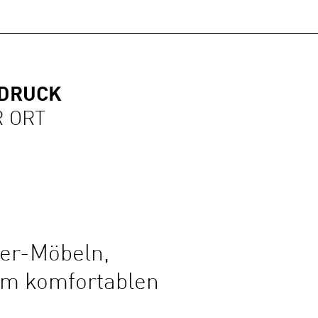
NDRUCK
R ORT
er-Möbeln,
em komfortablen