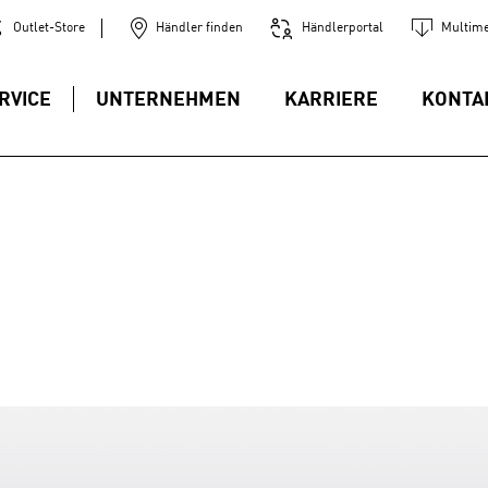
Outlet-Store
Händler finden
Händlerportal
Multime
RVICE
UNTERNEHMEN
KARRIERE
KONTA