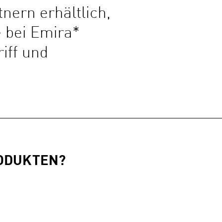
nern erhältlich,
e bei Emira*
iff und
RODUKTEN?