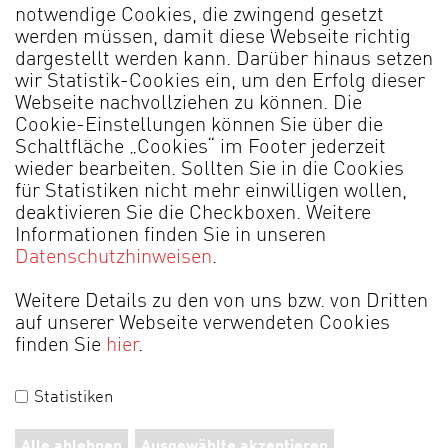
notwendige Cookies, die zwingend gesetzt
werden müssen, damit diese Webseite richtig
Details
dargestellt werden kann. Darüber hinaus setzen
wir Statistik-Cookies ein, um den Erfolg dieser
Webseite nachvollziehen zu können. Die
Beistelltisch COLL* 4612
Cookie-Einstellungen können Sie über die
Schaltfläche „Cookies“ im Footer jederzeit
wieder bearbeiten. Sollten Sie in die Cookies
für Statistiken nicht mehr einwilligen wollen,
deaktivieren Sie die Checkboxen. Weitere
Informationen finden Sie in unseren
Datenschutzhinweisen
.
Weitere Details zu den von uns bzw. von Dritten
auf unserer Webseite verwendeten Cookies
finden Sie
hier
.
MADE IN GERMANY
Statistiken
Händlerportal
Impressum
Datenschutz
AGB
Alle ablehnen
Ausgewählte akzeptieren