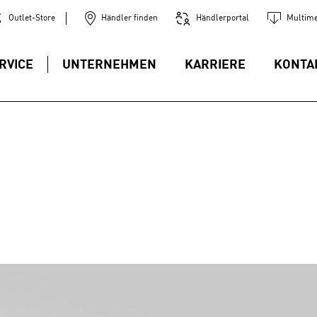
Outlet-Store
Händler finden
Händlerportal
Multime
RVICE
UNTERNEHMEN
KARRIERE
KONTA