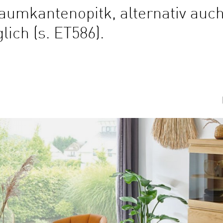
Baumkantenopitk, alternativ auc
ich (s. ET586).