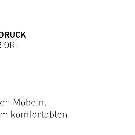
NDRUCK
R ORT
er-Möbeln,
em komfortablen