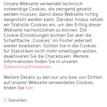
Unsere Webseite verwendet technisch
notwendige Cookies, die zwingend gesetzt
werden müssen, damit diese Webseite richtig
dargestellt werden kann. Darüber hinaus setzen
wir Statistik-Cookies ein, um den Erfolg dieser
Webseite nachvollziehen zu können. Die
Cookie-Einstellungen können Sie über die
Schaltfläche „Cookies“ im Footer jederzeit
wieder bearbeiten. Sollten Sie in die Cookies
für Statistiken nicht mehr einwilligen wollen,
MADE IN GERMANY
deaktivieren Sie die Checkboxen. Weitere
Informationen finden Sie in unseren
Datenschutzhinweisen
.
Händlerportal
Impressum
Datenschutz
AGB
Weitere Details zu den von uns bzw. von Dritten
Cookies
auf unserer Webseite verwendeten Cookies
finden Sie
hier
.
© 2026 by Alfons Venjakob GmbH & Co. KG
Statistiken